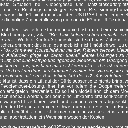
rkste Situation bei Kliebergasse und Matzleinsdorferpla
e nun zu Richtungsbahnsteigen werden. Realisierungshorizo
ch, wenn die E1 nicht mehr auf den USTRAB-Linien eingeset
e die nötige Zugbeeinflussung nur noch in E2 und ULFe einba
reulichen: weiterhin stur einbetoniert ist man beim schien
Blechturmgasse, Zitat:
"Bei Linksbetrieb schon garnicht, da
hr aus"
. Weitere Kontra-Argumente sind so haarsträubend, d
lscherz erinnern: das ist alles angeblich nicht möglich weil zu u
 -
"da könnte ein Rollstuhlfahrer mit den Rädern stecken blei
sw. Außerdem ginge es darum überall idente Lösungen zu 
n Lift, dort eine Rampe und irgendwo wieder nur ein Übergang
icht mehr aus, das kann man nicht verwalten - das ist zu versi
n. Und es kam dann das Argument: Stellen Sie sich vor, die L
 beginnen mit den Rollstühlen bei der U2 rüberzufahren..."
e klar ist, dass ein Lift auf der Gürtelaussenseite nichts bringt 
Peoplemover-Lösung, hier hat vor allem die Doppelmeier-
lich erfolgreich interveniert. Es soll ein Modell ähnlich dem Mo
schinenbau werden, bei dem eine Liftkabine erst senkrecht 
n waagrecht verfahren wird und danach wieder abgesenkt
 bei der DB und an einigen schwer querbaren Stellen im Eins
blich bewährt - nun, ist immer noch besser als eine ampe
ung, aber trotzdem ein Wahnsinn wegen der Kosten.
:
.bmvit.gv.at/presse/archiv/0325rpkp/bundeslaender/wien_rpprio