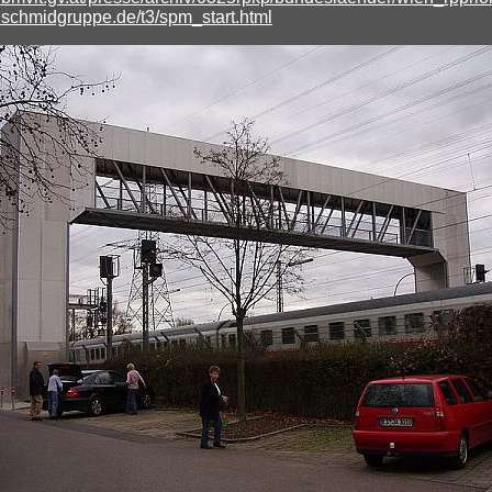
.schmidgruppe.de/t3/spm_start.html