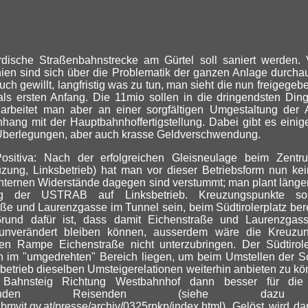
irdische Straßenbahnstrecke am Gürtel soll saniert werden. 
ien sind sich über die Problematik der ganzen Anlage durch
uch gewillt, langfristig was zu tun, man sieht die nun freigege
s ersten Anfang. Die 11mio sollen in die dringendsten Ding
g arbeitet man aber an einer sorgfältigen Umgestaltung der
ang mit der Hauptbahnhoffertigstellung. Dabei gibt es einig
 Überlegungen, aber auch krasse Geldverschwendung.
sitiva: Nach der erfolgreichen Gleisneulage beim Zent
zung, Linksbetrieb) hat man vor dieser Betriebsform nun ke
internen Widerstände dagegen sind verstummt; man plant längerf
ng der USTRAB auf Linksbetrieb. Kreuzungspunkte so
ße und Laurenzgasse im Tunnel sein, beim Südtirolerplatz bere
und dafür ist, dass damit Eichenstraße und Laurenzgas
unverändert bleiben können, ausserdem wäre die Kreuzu
gen Rampe Eichenstraße nicht unterzubringen. Der Südtirole
n im "umgedrehten" Bereich liegen, um beim Umstellen der S
betrieb dieselben Umsteigerelationen weiterhin anbieten zu k
r Bahnsteig Richtung Westbahnhof dann besser für d
mmenden Reisenden (siehe dazu
.bmvit.gv.at/presse/archiv/0325rpkp/index.html
). Gelöst wird da