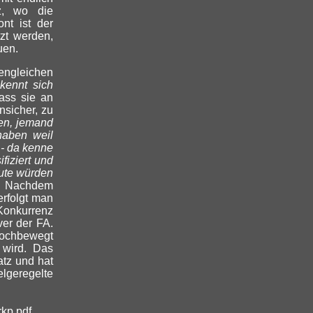
tz, wo die
nt ist der
zt werden,
uen.
engleichen
 kennt sich
ass sie an
nsicher, zu
ben, jemand
haben weil
 - da kenne
fiziert und
eute würden
Nachdem
verfolgt man
Konkurrenz
ver der FA.
hochbewegt
 wird. Das
atz und hat
lgeregelte
rkp.pdf