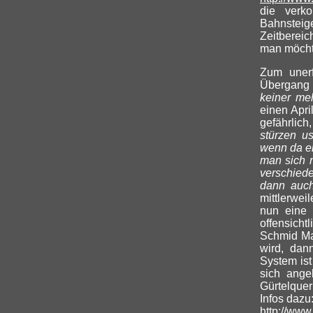
die verko
Bahnsteig
Zeitberei
man möcht
Zum unerf
Übergang 
keiner me
einen Apri
gefährlich,
stürzen u
wenn da ei
man sich n
verschiede
dann auch
mittlerweil
nun eine 
offensicht
Schmid Ma
wird, dan
System ist
sich ange
Gürtelquer
Infos dazu
http://www