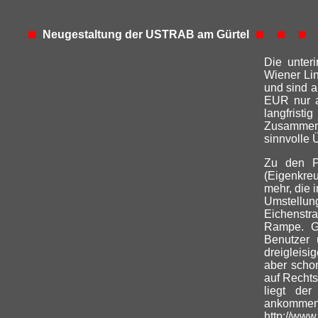
Neugestaltung der USTRAB am Gürtel
Die unter
Wiener Lin
und sind a
EUR nur al
langfristi
Zusammenh
sinnvolle
Zu den Po
(Eigenkreu
mehr, die 
Umstellu
Eichenstra
Rampe. Gr
Benutzer 
dreigleisi
aber scho
auf Rechts
liegt de
anko
http://www