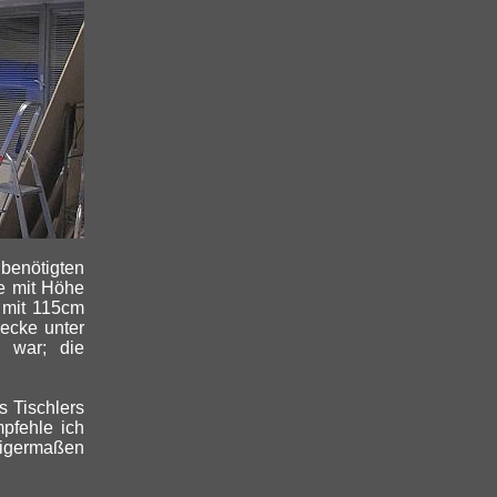
 benötigten
e mit Höhe
e mit 115cm
recke unter
n war; die
s Tischlers
pfehle ich
nigermaßen