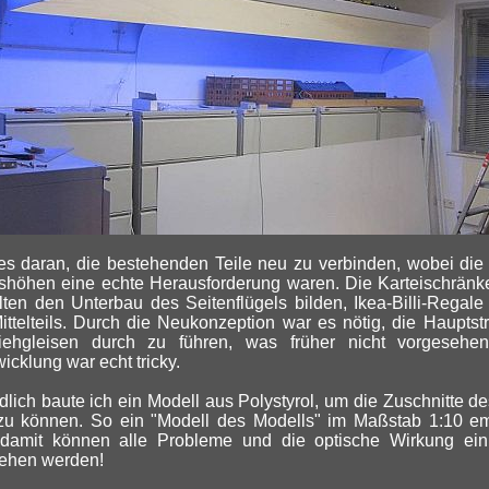
s daran, die bestehenden Teile neu zu verbinden, wobei die
tshöhen eine echte Herausforderung waren. Die Karteischränk
ten den Unterbau des Seitenflügels bilden, Ikea-Billi-Regal
ttelteils. Durch die Neukonzeption war es nötig, die Hauptst
ehgleisen durch zu führen, was früher nicht vorgesehe
cklung war echt tricky.
lich baute ich ein Modell aus Polystyrol, um die Zuschnitte de
 zu können. So ein "Modell des Modells" im Maßstab 1:10 em
 damit können alle Probleme und die optische Wirkung ei
ehen werden!