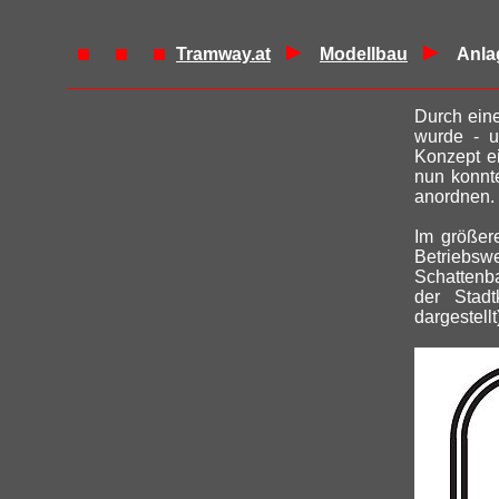
Tramway.at
Modellbau
Anla
Durch eine
wurde - u
Konzept ei
nun konnte
anordnen.
Im größer
Betriebsw
Schattenba
der Stadt
dargestellt