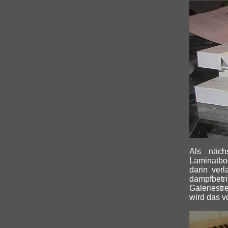
Als näch
Laminatbo
darin verl
dampfbet
Galeriestr
wird das v