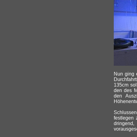
Nun ging e
Durchfahr
135cm soll
den des Mi
den Auszi
Höhenentwi
Schlussend
festlegen
dringend,
vorausges