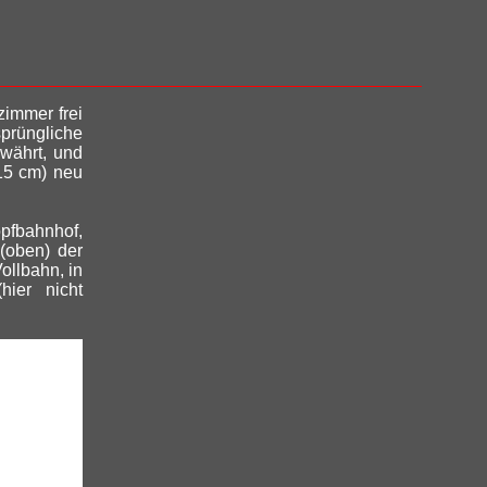
zimmer frei
prüngliche
ewährt, und
115 cm) neu
pfbahnhof,
(oben) der
ollbahn, in
hier nicht