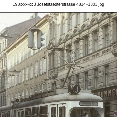
198x-xx-xx J Josefstaedterstrasse 4814+1303.jpg