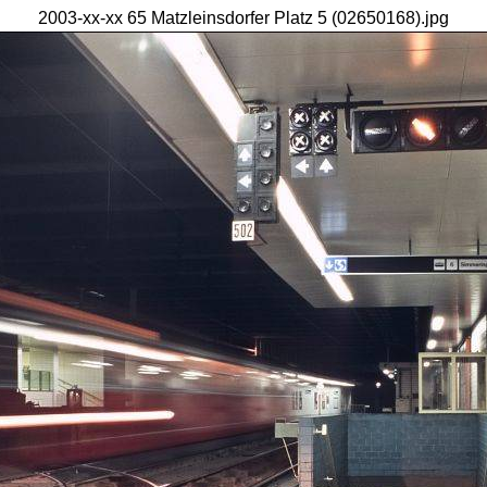
2003-xx-xx 65 Matzleinsdorfer Platz 5 (02650168).jpg